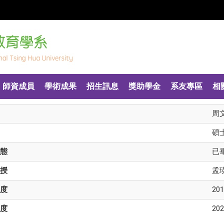
師資成員
學術成果
招生訊息
獎助學金
系友專區
相
周
碩
態
已
授
孟
度
201
度
202