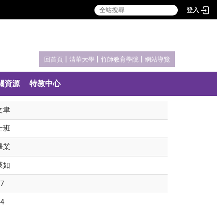
登入
:::
|
|
|
回首頁
清華大學
竹師教育學院
網站導覽
關資源
特教中心
文聿
士班
畢業
瑛如
7
4