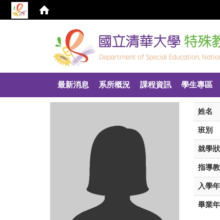
:::
最新消息
系所概況
課程資訊
學生專區
姓名
班別
就學狀
指導教
入學年
畢業年