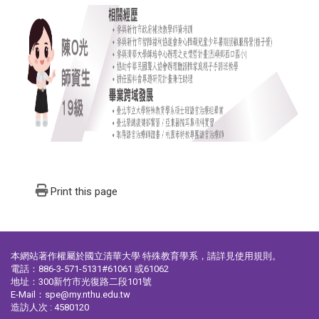
Print this page
本網站著作權屬於國立清華大學 特殊教育學系，請詳見
使用規則
。
電話：886-3-571-5131#61061 或61062
地址：300新竹市光復路二段101號
E-Mail：spe@my.nthu.edu.tw
造訪人次 : 4580120