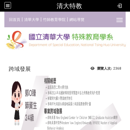
清大特教
:::
|
|
|
回首頁
清華大學
竹師教育學院
網站導覽
Toggl
跨域發展
瀏覽人次:
2368