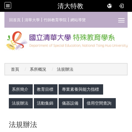
清大特教
:::
|
|
|
回首頁
清華大學
竹師教育學院
網站導覽
Toggl
首頁
系所概況
法規辦法
:::
系所簡介
教育目標
專業素養與能力指標
法規辦法
活動集錦
儀器設備
借用空間查詢
法規辦法