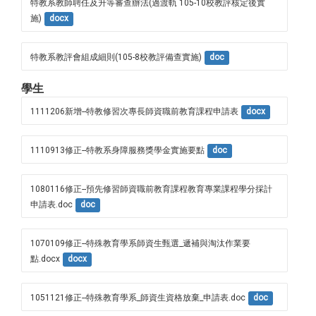
特教系教師聘任及升等審查辦法(過渡軌 105-10校教評核定後實
施)
docx
特教系教評會組成細則(105-8校教評備查實施)
doc
學生
1111206新增--特教修習次專長師資職前教育課程申請表
docx
1110913修正--特教系身障服務獎學金實施要點
doc
1080116修正--預先修習師資職前教育課程教育專業課程學分採計
申請表.doc
doc
1070109修正--特殊教育學系師資生甄選_遞補與淘汰作業要
點.docx
docx
1051121修正--特殊教育學系_師資生資格放棄_申請表.doc
doc