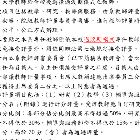
教育大學教師於合校後選擇過渡
期模式
之教師。
評量項目包括教學、研究、輔導
會）初審，院
級
教師評量委員會複審。
進行教師
開、公平、公正方式辦理。
用本要點
之
本系
專任教師
除依本校
過渡期模式
專任
教
當次
免接受評量外，
須依同辦法第七條規
接受評
量會由本系教師評審委員會（以
當
系主任為召集人。系主任須接受
量會審議教師評量事項，出席人
，以獲得出席委員二分之一以上
。
教師評量項目包括：
（
1
）研究（
2
）教學（
3
）輔導
項計
分
表」
（附錄）進行計
分
評量。
受評
教師應自
的佔分比例：各部分佔分比例最
50%
，
部分不得低於
30%
，
輔導與服務
部份不得低於
15%
。
00
分，高於
70
分（含）者為通過評量
。