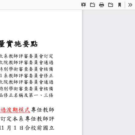
Current
Presentation
Open
Print
Download
To
View
Mode
評量
實施要點
第
次系教師評審委員會訂定
第
次院教師評審委員會通過
校特別學術審查委員會核備
期第
1
系教師評審委員會修正
第
次院教師評審委員會通
過
特別學術審查委員會核備
號函修正名稱及第一、三條
與服務品質，依據本校
過渡期模式
專任教師
要點
訂定本系
專任
教師評
為
11
月
1
日合校前國立