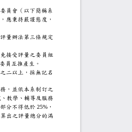
與服務，由系教師評量委員會（以
評量時，應秉持嚴謹態度，
師評量辦法第三條
規定
定
量。
下簡稱系教評會）
次
免接受評量之委員組
評量之年度，召集人由委員互推產
數須達應出席委員三分之二以上，
同意者為通過
與服務，並依本系制訂之
訂研究、教學、輔導及服務
高不得超過
研究部分不得低於
25%
，
計算出之評量總分的滿