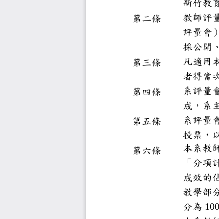
新竹
教師
第
二
條
評量
採公
凡
適
第三
條
者得
系評
第四
條
成，
系評
第五
條
投票
本系
第六
條
「分
成效
教學
分為
1