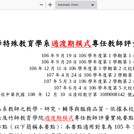
Zoom
Zoom
Out
In
華大學特殊教育學系
過渡期模式
專任
教師
106
年
9
月
1
9
日
10
6
學年度第
1
學期
1
106
年
9
月
20
日
10
6
學年度第
1
學期
1
106
年
12
月
11
日
106
學年度第
1
學期第
2
次
107
年
4
月
24
日
106
學年度第
2
學
10
7
年
5
月
3
日
106
學年度第
2
學期
2
10
7
年
6
月
4
日
106
學年度第
5
次
校
依中華民國
108
年
12
月
10
日清綜教字第
10890
08142
升本系教師之教學、研究、輔導
辦法及竹師教育學院
過渡期模式
專任
教師評量
實施
施要點（
以下簡稱本
要點）
；
本要點適用對象
105
年