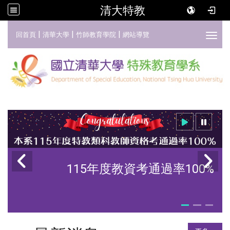
清大特教
:::
|
|
|
回首頁
清華大學
竹師教育學院
網站導覽
Toggl
115年度教資考通過率100%