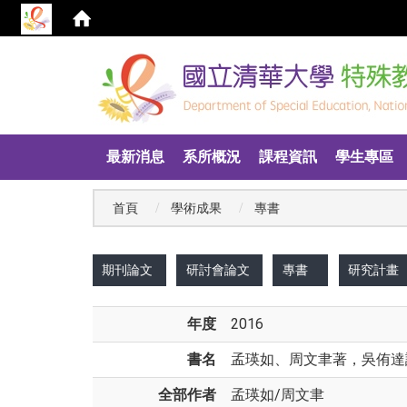
:::
最新消息
系所概況
課程資訊
學生專區
首頁
學術成果
專書
:::
期刊論文
研討會論文
專書
研究計畫
年度
2016
書名
孟瑛如、周文聿著，吳侑達譯
全部作者
孟瑛如
/
周文聿