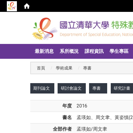
:::
最新消息
系所概況
課程資訊
學生專區
首頁
學術成果
專書
:::
期刊論文
研討會論文
專書
研究計畫
年度
2016
書名
孟瑛如、周文聿、黃姿慎(2
全部作者
孟瑛如
/
周文聿