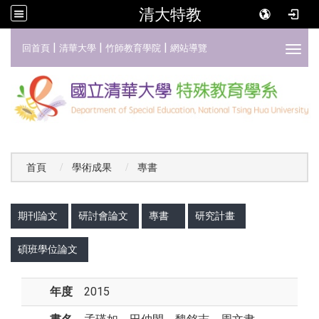
清大特教
:::
|
|
|
回首頁
清華大學
竹師教育學院
網站導覽
Toggl
首頁
學術成果
專書
:::
期刊論文
研討會論文
專書
研究計畫
碩班學位論文
年度
2015