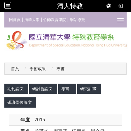
清大特教
:::
|
|
|
回首頁
清華大學
竹師教育學院
網站導覽
Toggl
首頁
學術成果
專書
:::
期刊論文
研討會論文
專書
研究計畫
碩班學位論文
年度
2015