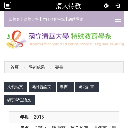
清大特教
:::
|
|
|
回首頁
清華大學
竹師教育學院
網站導覽
Toggl
首頁
學術成果
專書
:::
期刊論文
研討會論文
專書
研究計畫
碩班學位論文
年度
2015