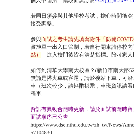
個人申請第二階段面試訂於
4/24(五)8:30～15
若同日須參與其他學校考試，擔心時間衝突
接受調整。
參與
面試之考生請先填寫附件「防範COVID
實施單一出入口管制，若自行開車請停校內
點）
，進入校門後皆有清楚指標。陪考家人
如何到清華大學南大校區？(新竹市南大路52
無論是搭火車或客運，請於後站下車，可沿著南
車（班次較少，請斟酌搭乘，車班資訊請看
程車。
資訊有異動會隨時更新，請於面試前隨時留
面試順序已公告
https://www.dse.nthu.edu.tw/zh_
57104830