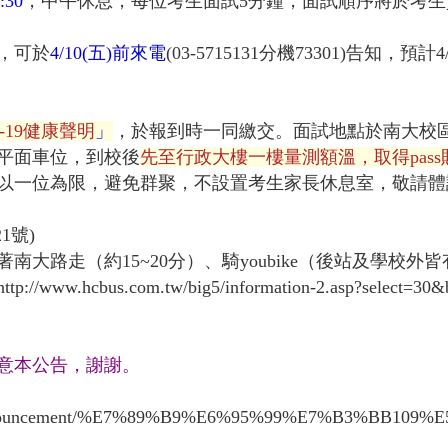
:30
，中午休息，每位考生面試5分鐘，面試順序將於考
，可於
4/10(五)前來電
(03-5715131分機73301)告知
-19健康聲明
」
，於報到時一同繳交。面試地點於南大校區N
平面車位，到校後
先至行政大樓一樓量測額溫，取得pas
以一位為限，避免群聚，不設置考生家長休息室，敬請體
1號)
大路走（約15~20分）、騎youbike（後站及學校外
http://www.hcbus.com.tw/big5/information-2.asp?sele
意本公告，謝謝。
tw/News/Announcement/%E7%89%B9%E6%95%99%