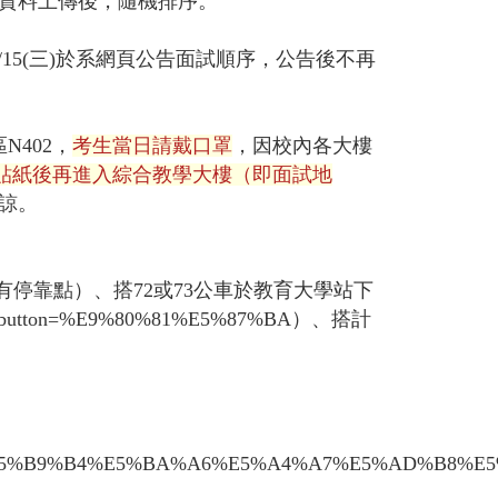
生資料上傳後，隨機排序。
，預計4/15(三)於系網頁公告面試順序，公告後不再
402，
考生當日請戴口罩
，因校內各大樓
s貼紙後再進入綜合教學大樓（即面試地
諒。
皆有停靠點）、搭72或73公車於教育大學站下
ct=30&button=%E9%80%81%E5%87%BA）
、搭計
E7%B3%BB109%E5%B9%B4%E5%BA%A6%E5%A4%A7%E