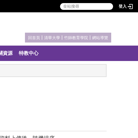
登入
:::
|
|
|
回首頁
清華大學
竹師教育學院
網站導覽
關資源
特教中心