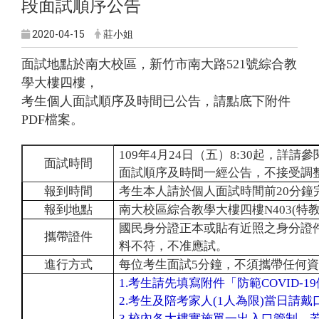
段面試順序公告
2020-04-15
莊小姐
面試地點於南大校區，新竹市南大路521號綜合教
學大樓四樓，
考生個人面試順序及時間已公告，請點底下附件
PDF檔案。
109年4月24日（五）8:30起，詳請
面試時間
面試順序及時間一經公告，不接受調
報到時間
考生本人請於個人面試時間前20分鐘
報到地點
南大校區綜合教學大樓四樓N403(特
國民身分證正本或貼有近照之身分證
攜帶證件
料不符，不准應試。
進行方式
每位考生面試5分鐘，不須攜帶任何
1.考生請先填寫附件「防範COVID-
2.考生及陪考家人(1人為限)當日請戴
3.校內各大樓實施單一出入口管制，