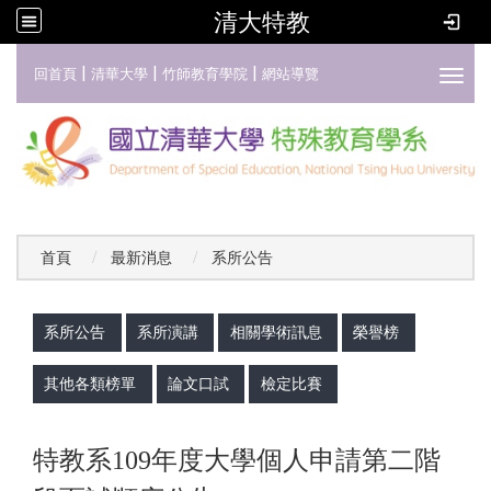
清大特教
:::
|
|
|
回首頁
清華大學
竹師教育學院
網站導覽
Toggl
首頁
最新消息
系所公告
:::
系所公告
系所演講
相關學術訊息
榮譽榜
其他各類榜單
論文口試
檢定比賽
特教系109年度大學個人申請第二階