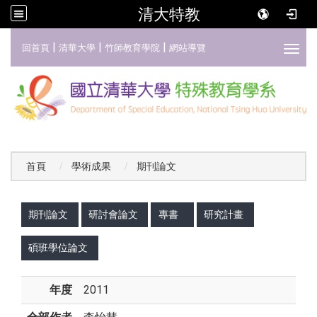
清大特教
:::
|
|
|
回首頁
清華大學
竹師教育學院
網站導覽
Toggl
首頁
學術成果
期刊論文
:::
期刊論文
研討會論文
專書
研究計畫
碩班學位論文
年度
2011