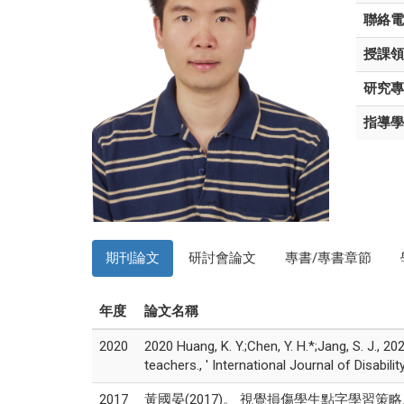
聯絡電
授課領
研究專
指導學
期刊論文
研討會論文
專書/專書章節
年度
論文名稱
2020
2020 Huang, K. Y.;Chen, Y. H.*;Jang, S. J.,
teachers., ' International Journal of Disa
2017
黃國晏(2017)。 視覺損傷學生點字學習策