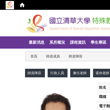
:::
最新消息
系所概況
課程資訊
學生專區
首頁
師資成員
師資陣容
:::
師資陣容
行政人員
兼任老師
退休老師
姓名
職稱
電子郵