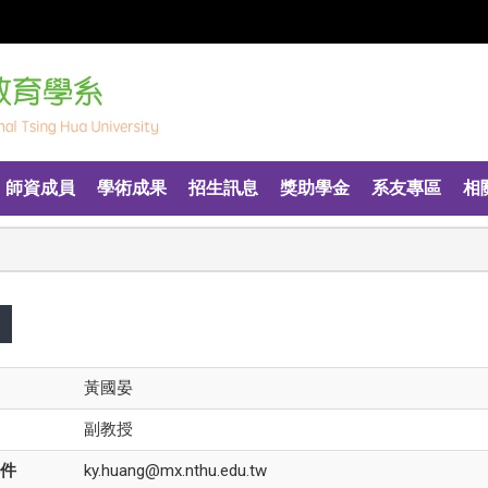
師資成員
學術成果
招生訊息
獎助學金
系友專區
相
黃國晏
副教授
件
ky.huang@mx.nthu.edu.tw