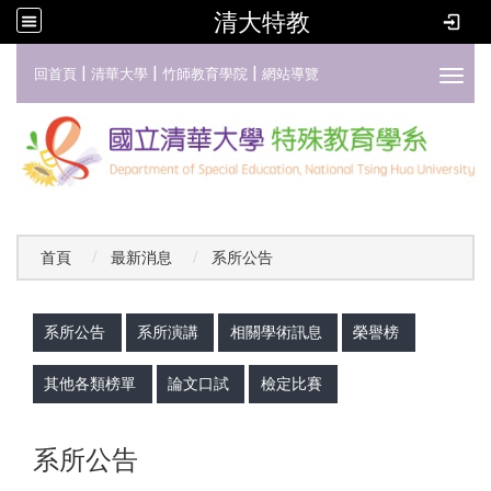
清大特教
:::
|
|
|
回首頁
清華大學
竹師教育學院
網站導覽
Toggl
首頁
最新消息
系所公告
:::
系所公告
系所演講
相關學術訊息
榮譽榜
其他各類榜單
論文口試
檢定比賽
系所公告