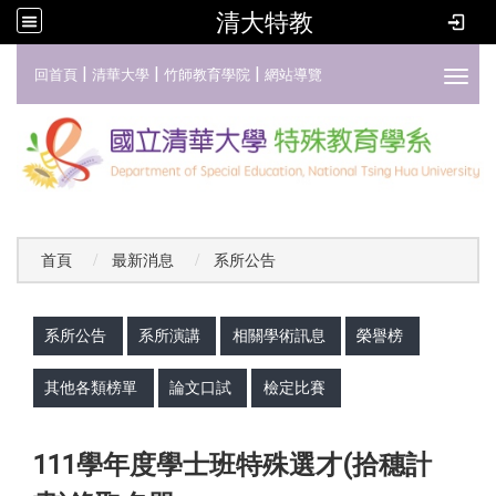
清大特教
:::
|
|
|
回首頁
清華大學
竹師教育學院
網站導覽
Toggl
首頁
最新消息
系所公告
:::
系所公告
系所演講
相關學術訊息
榮譽榜
其他各類榜單
論文口試
檢定比賽
111學年度學士班特殊選才(拾穗計