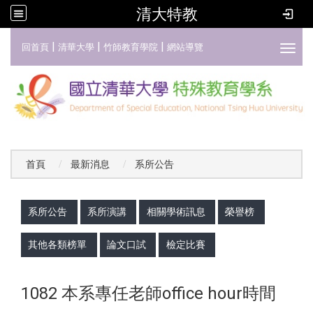
清大特教
:::
|
|
|
回首頁
清華大學
竹師教育學院
網站導覽
Toggl
首頁
最新消息
系所公告
:::
系所公告
系所演講
相關學術訊息
榮譽榜
其他各類榜單
論文口試
檢定比賽
1082 本系專任老師office hour時間