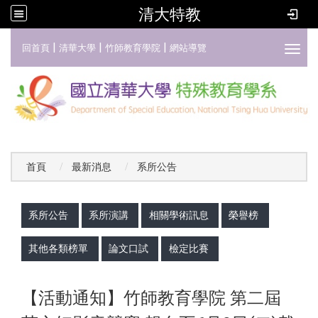
清大特教
:::
|
|
|
回首頁
清華大學
竹師教育學院
網站導覽
Toggl
首頁
最新消息
系所公告
:::
系所公告
系所演講
相關學術訊息
榮譽榜
其他各類榜單
論文口試
檢定比賽
【活動通知】竹師教育學院 第二屆