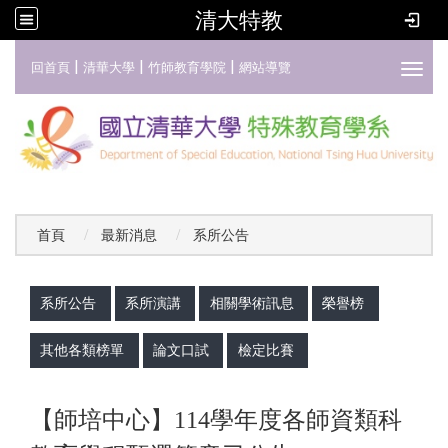
清大特教
:::
|
|
|
回首頁
清華大學
竹師教育學院
網站導覽
Toggl
首頁
最新消息
系所公告
:::
系所公告
系所演講
相關學術訊息
榮譽榜
其他各類榜單
論文口試
檢定比賽
【師培中心】114學年度各師資類科