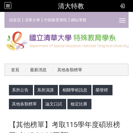
清大特教
:::
|
|
|
回首頁
清華大學
竹師教育學院
網站導覽
Toggl
首頁
最新消息
其他各類榜單
:::
系所公告
系所演講
相關學術訊息
榮譽榜
其他各類榜單
論文口試
檢定比賽
【其他榜單】考取115學年度碩班榜