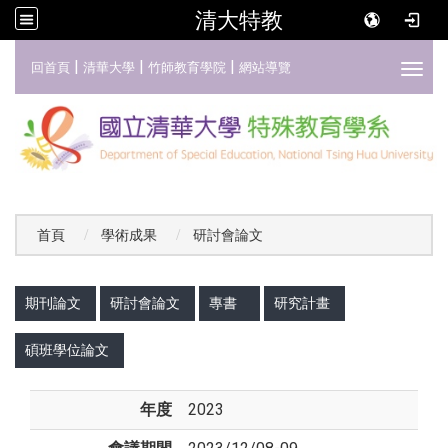
清大特教
:::
|
|
|
回首頁
清華大學
竹師教育學院
網站導覽
Toggl
首頁
學術成果
研討會論文
:::
期刊論文
研討會論文
專書
研究計畫
碩班學位論文
年度
2023