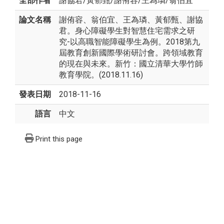
全部作者
謝協君
/
黃郁甄
/
謝侑容
/
王為璘
/
翁伯宜
論文名稱
謝侑容、翁伯宜、王為璘、黃郁甄、謝協
君。身心障礙學生對智慧住宅需求之研
究-以高職智能障礙學生為例。2018第九
屆教育創新國際學術研討會。跨領域教育
的現在與未來。新竹：國立清華大學竹師
教育學院。(2018.11.16)
發表日期
2018-11-16
語言
中文
Print this page