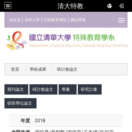
清大特教
:::
|
|
|
回首頁
清華大學
竹師教育學院
網站導覽
Toggl
首頁
學術成果
研討會論文
:::
期刊論文
研討會論文
專書
研究計畫
碩班學位論文
年度
2018