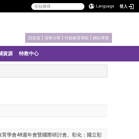
Language
登入
:::
|
|
|
回首頁
清華大學
竹師教育學院
網站導覽
關資源
特教中心
教育學會48週年會暨國際研討會。彰化：國立彰