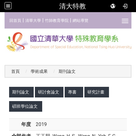
清大特教
:::
|
|
|
回首頁
清華大學
竹師教育學院
網站導覽
Toggl
首頁
學術成果
期刊論文
:::
期刊論文
研討會論文
專書
研究計畫
碩班學位論文
年度
2019