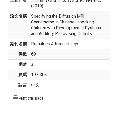
全部作者
王玉賢
,Wang, H. S., Wang, N., Yeh, F. C.
(2019).
論文名稱
Specifying the Diffusion MRI
Connectome in Chinese- speaking
Children with Developmental Dyslexia
and Auditory Processing Deficits.
期刊名稱
Pediatrics & Neonatology
卷數
60
期數
3
頁碼
197-304
語言
中文
Print this page