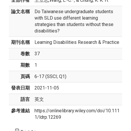
全部作者
王立志
,Wang, L.-C.*, & Chung, K. K. H.
論文名稱
Do Taiwanese undergraduate students
with SLD use different learning
strategies than students without these
disabilities?
期刊名稱
Learning Disabilities Research & Practice
卷數
37
期數
1
頁碼
6-17 (SSCI; Q1)
發表日期
2021-11-05
語言
英文
參考連結
https://onlinelibrary.wiley.com/doi/10.111
1/ldrp.12269