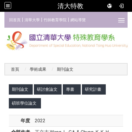
清大特教
:::
|
|
|
回首頁
清華大學
竹師教育學院
網站導覽
Toggl
首頁
學術成果
期刊論文
:::
期刊論文
研討會論文
專書
研究計畫
碩班學位論文
年度
2022