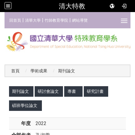
清大特教
:::
|
|
|
回首頁
清華大學
竹師教育學院
網站導覽
Toggl
首頁
學術成果
期刊論文
:::
期刊論文
研討會論文
專書
研究計畫
碩班學位論文
年度
2022