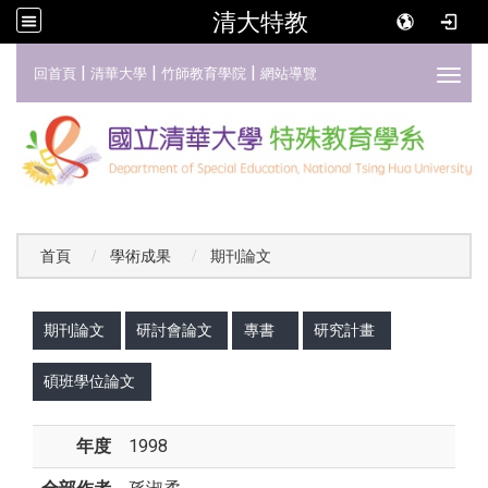
清大特教
:::
|
|
|
回首頁
清華大學
竹師教育學院
網站導覽
Toggl
首頁
學術成果
期刊論文
:::
期刊論文
研討會論文
專書
研究計畫
碩班學位論文
年度
1998