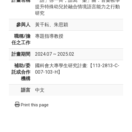
計畫名稱
「語」你一齊，譜寫「樂」曲：音樂教學
提升特殊幼兒於融合情境語言能力之行動
研究
參與人
黃千耘、朱思穎
職稱/擔
專題指導教授
任之工作
計畫期間
2024.07 ~ 2025.02
補助/委
國科會大專學生研究計畫:【113-2813-C-
託或合作
007-103-H】
機構
語言
中文
Print this page