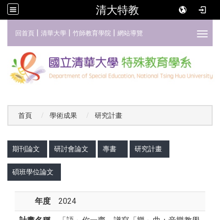
清大特教
:::
|
|
|
回首頁
清華大學
竹師教育學院
網站導覽
Toggl
首頁
學術成果
研究計畫
:::
期刊論文
研討會論文
專書
研究計畫
碩班學位論文
年度
2024