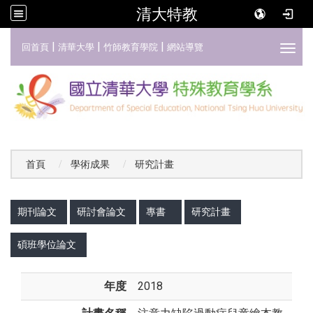
清大特教
:::
|
|
|
回首頁
清華大學
竹師教育學院
網站導覽
Toggl
首頁
學術成果
研究計畫
:::
期刊論文
研討會論文
專書
研究計畫
碩班學位論文
年度
2018