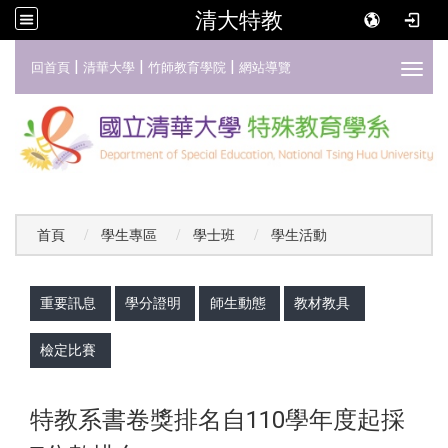
清大特教
:::
|
|
|
回首頁
清華大學
竹師教育學院
網站導覽
Toggl
首頁
學生專區
學士班
學生活動
:::
重要訊息
學分證明
師生動態
教材教具
檢定比賽
特教系書卷獎排名自110學年度起採