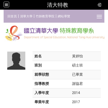
清大特教
:::
|
|
|
回首頁
清華大學
竹師教育學院
網站導覽
Toggl
姓名
黃婷怡
班別
碩士班
就學狀態
已畢業
指導教授
謝協君
入學年度
2014
畢業年度
2017