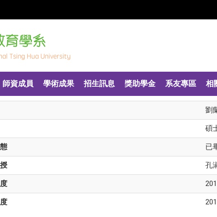
師資成員
學術成果
招生訊息
獎助學金
系友專區
相
劉
碩
態
已
授
孔
度
201
度
201