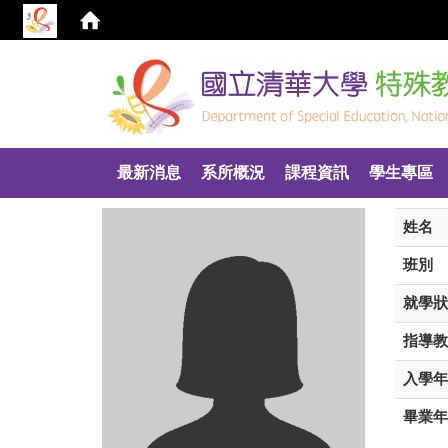
:::
最新消息
系所概況
課程資訊
學生專區
姓名
班別
就學狀
指導教
入學年
畢業年