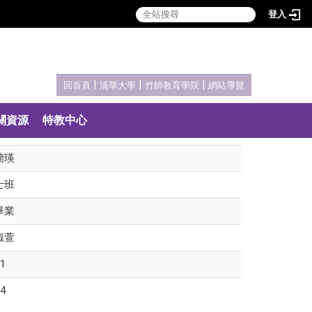
登入
:::
|
|
|
回首頁
清華大學
竹師教育學院
網站導覽
關資源
特教中心
蘭瑛
士班
畢業
淑萱
1
4