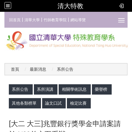
清大特教
:::
|
|
|
回首頁
清華大學
竹師教育學院
網站導覽
Toggl
首頁
最新消息
系所公告
:::
系所公告
系所演講
相關學術訊息
榮譽榜
其他各類榜單
論文口試
檢定比賽
[大二 大三]兆豐銀行獎學金申請案請