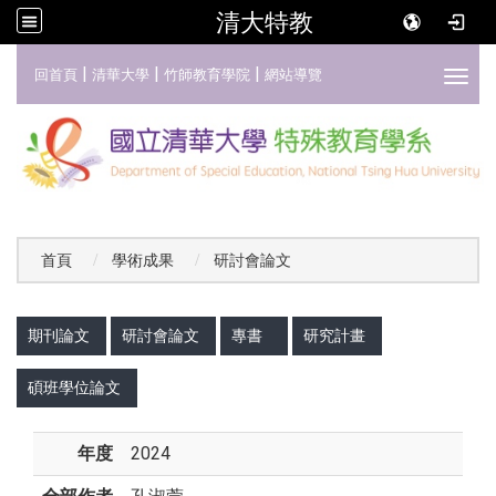
清大特教
:::
|
|
|
回首頁
清華大學
竹師教育學院
網站導覽
Toggl
首頁
學術成果
研討會論文
:::
期刊論文
研討會論文
專書
研究計畫
碩班學位論文
年度
2024