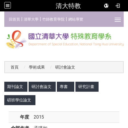
清大特教
:::
|
|
|
回首頁
清華大學
竹師教育學院
網站導覽
Toggl
首頁
學術成果
研討會論文
:::
期刊論文
研討會論文
專書
研究計畫
碩班學位論文
年度
2015