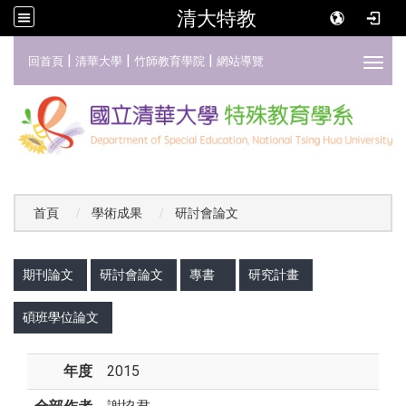
清大特教
:::
|
|
|
回首頁
清華大學
竹師教育學院
網站導覽
Toggl
首頁
學術成果
研討會論文
:::
期刊論文
研討會論文
專書
研究計畫
碩班學位論文
年度
2015