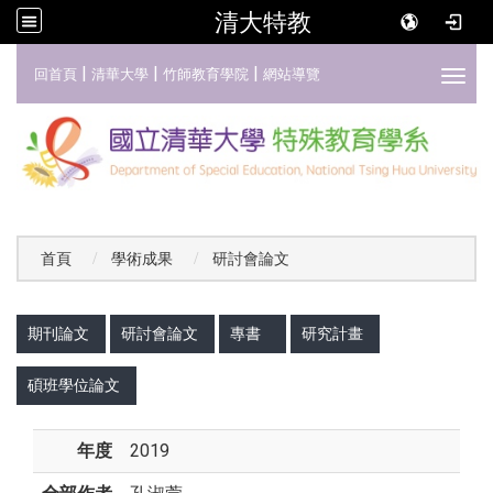
清大特教
:::
|
|
|
回首頁
清華大學
竹師教育學院
網站導覽
Toggl
首頁
學術成果
研討會論文
:::
期刊論文
研討會論文
專書
研究計畫
碩班學位論文
年度
2019