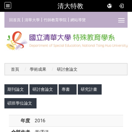
清大特教
:::
|
|
|
回首頁
清華大學
竹師教育學院
網站導覽
Toggl
首頁
學術成果
研討會論文
:::
期刊論文
研討會論文
專書
研究計畫
碩班學位論文
年度
2016