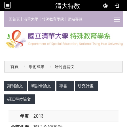
清大特教
:::
|
|
|
回首頁
清華大學
竹師教育學院
網站導覽
Toggl
首頁
學術成果
研討會論文
:::
期刊論文
研討會論文
專書
研究計畫
碩班學位論文
年度
2013