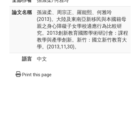
全部作者
孫淑柔
/
何雅玲
論文名稱
孫淑柔、周宗正、羅能熙、何雅玲
(2013)。大陸及東南亞新移民與本國籍母
親之身心障礙子女學校適應行為比較研
究。2013創新教育國際學術研討會：課程
教學與產學創新。新竹：國立新竹教育大
學。(2013,11,30)。
語言
中文
Print this page