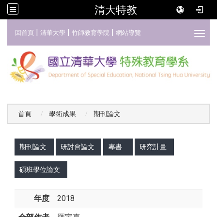
清大特教
:::
|
|
|
回首頁
清華大學
竹師教育學院
網站導覽
Toggl
首頁
學術成果
期刊論文
:::
期刊論文
研討會論文
專書
研究計畫
碩班學位論文
年度
2018