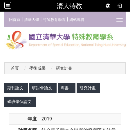
清大特教
:::
|
|
|
回首頁
清華大學
竹師教育學院
網站導覽
Toggl
首頁
學術成果
研究計畫
:::
期刊論文
研討會論文
專書
研究計畫
碩班學位論文
年度
2019