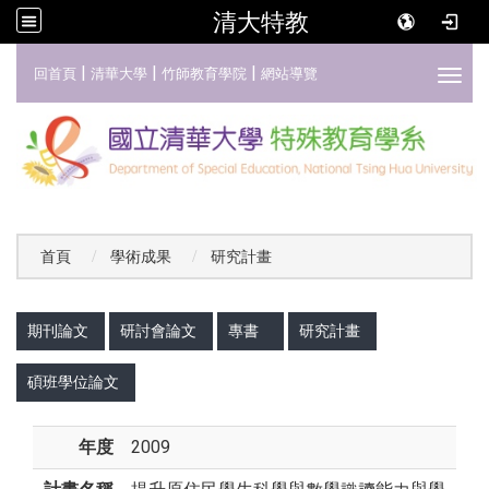
清大特教
:::
|
|
|
回首頁
清華大學
竹師教育學院
網站導覽
Toggl
首頁
學術成果
研究計畫
:::
期刊論文
研討會論文
專書
研究計畫
碩班學位論文
年度
2009