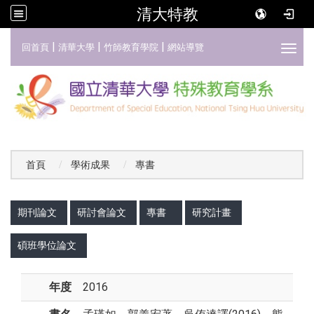
清大特教
:::
|
|
|
回首頁
清華大學
竹師教育學院
網站導覽
Toggl
首頁
學術成果
專書
:::
期刊論文
研討會論文
專書
研究計畫
碩班學位論文
年度
2016