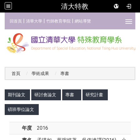
清大特教
:::
|
|
|
回首頁
清華大學
竹師教育學院
網站導覽
Toggl
首頁
學術成果
專書
:::
期刊論文
研討會論文
專書
研究計畫
碩班學位論文
年度
2016