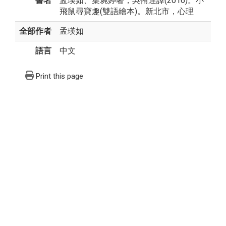
書名
孟瑛如、葉琬婷著，吳侑達譯(2016)。小
飛鼠尋寶趣(雙語繪本)。新北市，心理
全部作者
孟瑛如
語言
中文
Print this page