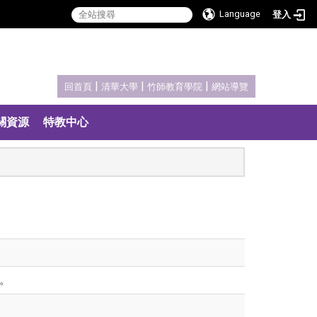
Language
登入
:::
|
|
|
回首頁
清華大學
竹師教育學院
網站導覽
關資源
特教中心
部。