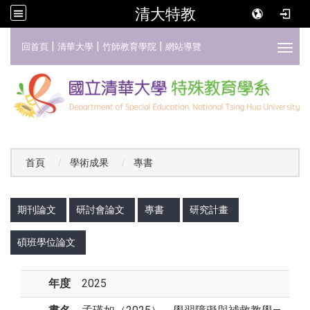
清大特教
:::
|
|
|
回首頁
清華大學
竹師教育學院
網站導覽
Toggl
首頁
學術成果
專書
:::
期刊論文
研討會論文
專書
研究計畫
碩班學位論文
年度
2025