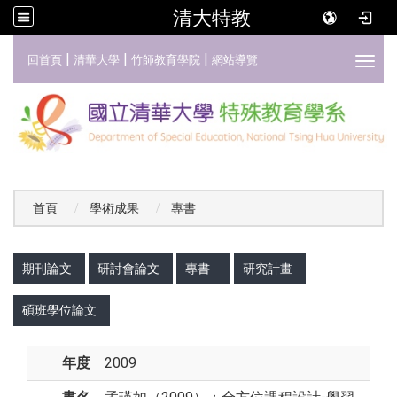
清大特教
:::
|
|
|
回首頁
清華大學
竹師教育學院
網站導覽
Toggl
首頁
學術成果
專書
:::
期刊論文
研討會論文
專書
研究計畫
碩班學位論文
年度
2009