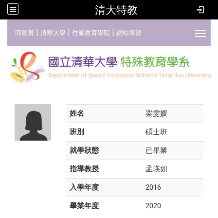
清大特教
:::
|
|
|
回首頁
清華大學
竹師教育學院
網站導覽
Toggl
姓名
梁雯媛
班別
碩士班
就學狀態
已畢業
指導教授
孟瑛如
入學年度
2016
畢業年度
2020