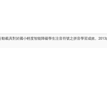
I搭配行動載具對於國小輕度智能障礙學生注音符號之拼音學習成效。20