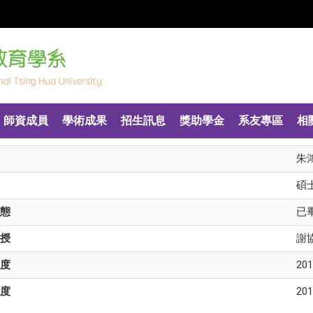
師資成員
學術成果
招生訊息
獎助學金
系友專區
相
朱
碩
態
已
授
謝
度
201
度
201