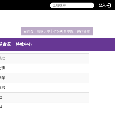
登入
:::
|
|
|
回首頁
清華大學
竹師教育學院
網站導覽
關資源
特教中心
鴻欣
士班
畢業
協君
2
4