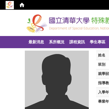
:::
最新消息
系所概況
課程資訊
學生專區
姓名
班別
就學狀
指導教
入學年
畢業年