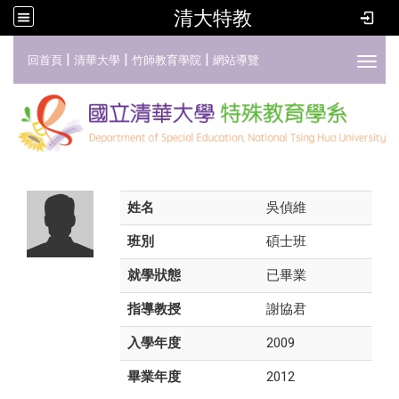
清大特教
:::
|
|
|
回首頁
清華大學
竹師教育學院
網站導覽
Toggl
姓名
吳偵維
班別
碩士班
就學狀態
已畢業
指導教授
謝協君
入學年度
2009
畢業年度
2012